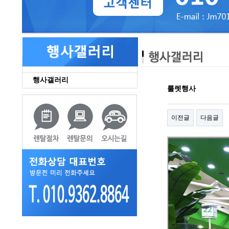
행사갤러리
룰렛행사
이전글
다음글