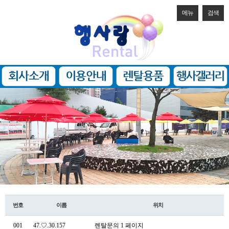
메뉴
검색
번호
이름
위치
001
47.♡.30.157
렌탈문의 1 페이지