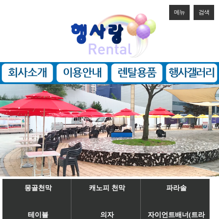
메뉴
검색
몽골천막
캐노피 천막
파라솔
테이블
의자
자이언트배너(트라