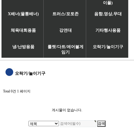
이폴)
X배너(물통배너)
트러스/포토존
음향,영상,무대
체육대회용품
강연대
기타행사용품
냉/난방용품
룰렛/다트/에어볼게
오락기/놀이기구
임기
오락기/놀이기구
Total 0건
1 페이지
게시물이 없습니다.