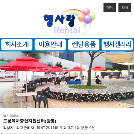
메뉴
검색
행사갤러리
도봉육아종합지원센터(창동)
작성자
최고관리자
19-07-28 14:01
조회
3,744회
댓글
0건