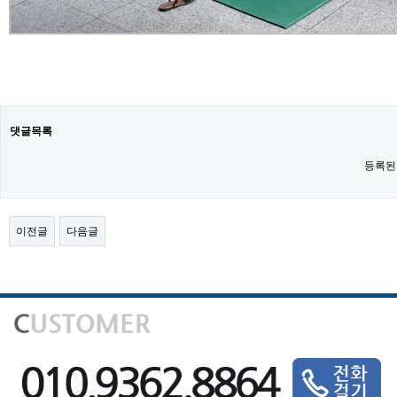
댓글목록
등록된
이전글
다음글