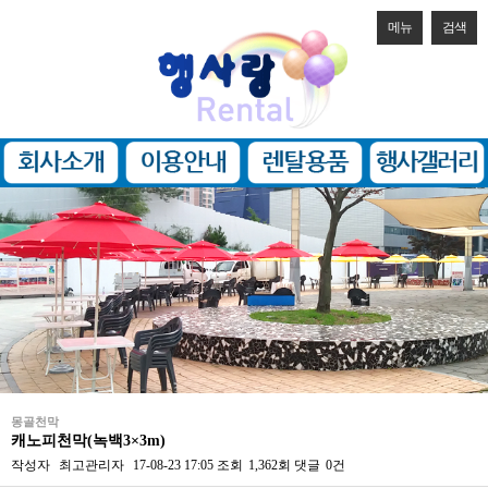
메뉴
검색
몽골천막
캐노피천막(녹백3×3m)
작성자
최고관리자
17-08-23 17:05
조회
1,362회
댓글
0건