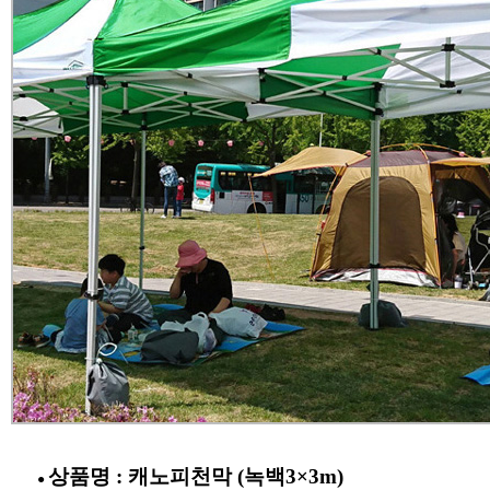
상품명 : 캐노피천막 (녹백3×3m)
●