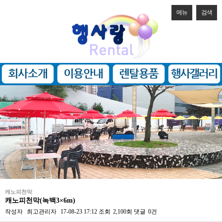
메뉴
검색
캐노피천막
캐노피천막(녹백3×6m)
작성자
최고관리자
17-08-23 17:12
조회
2,100회
댓글
0건