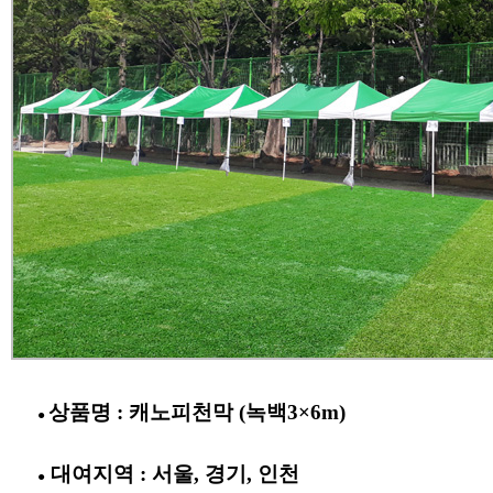
상품명 : 캐노피천막 (녹백3×6m)
●
대여지역 : 서울, 경기, 인천
●