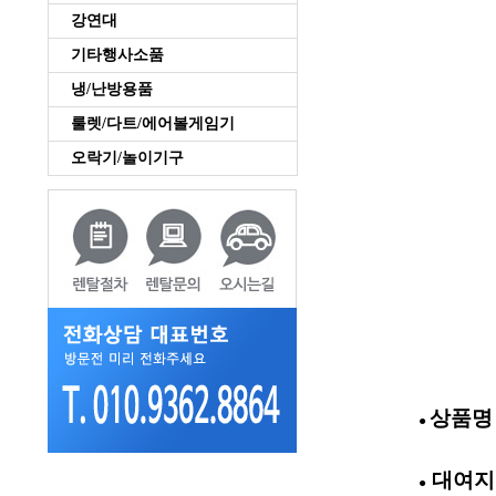
강연대
기타행사소품
냉/난방용품
룰렛/다트/에어볼게임기
오락기/놀이기구
상품명 
●
대여지역
●