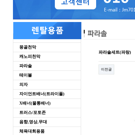
몽골천막
파라솔세트(파랑)
캐노피천막
파라솔
이전글
테이블
의자
자이언트배너(트라이폴)
X배너(물통배너)
트러스/포토존
음향,영상,무대
체육대회용품