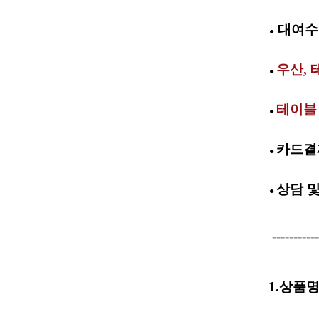
대여수
●
우산, 
●
테이블
●
카드결
●
상담 
●
--------------
1.상품