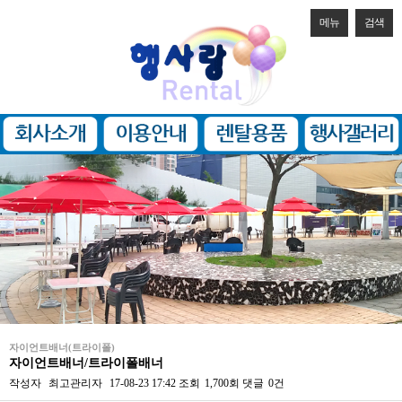
메뉴
검색
자이언트배너(트라이폴)
자이언트배너/트라이폴배너
작성자
최고관리자
17-08-23 17:42
조회
1,700회
댓글
0건