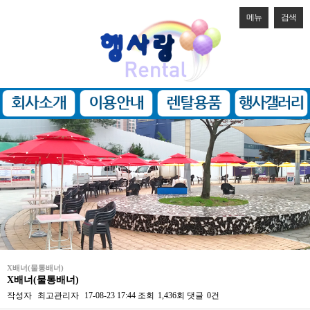
메뉴
검색
X배너(물통배너)
X배너(물통배너)
작성자
최고관리자
17-08-23 17:44
조회
1,436회
댓글
0건