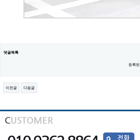
댓글목록
등록된
이전글
다음글