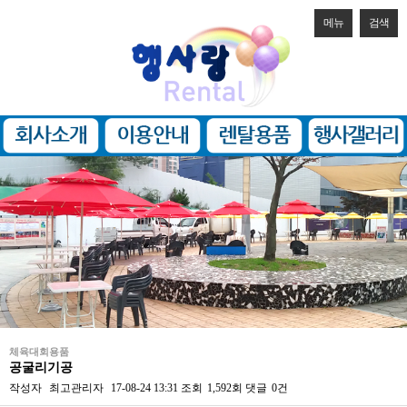
메뉴
검색
체육대회용품
공굴리기공
작성자
최고관리자
17-08-24 13:31
조회
1,592회
댓글
0건