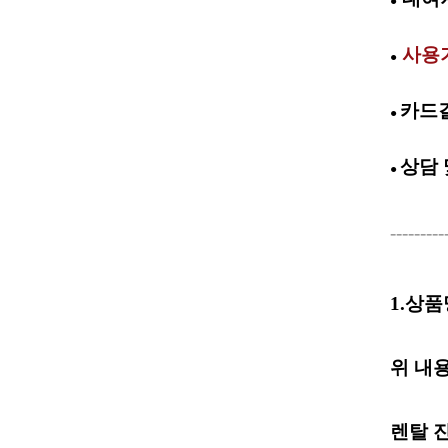
●
사용
●
카드결
●
상담
●
---------
1.상
위 내
렌탈 