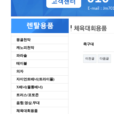
몽골천막
족구대
캐노피천막
파라솔
이전글
다음글
테이블
의자
자이언트배너(트라이폴)
X배너(물통배너)
트러스/포토존
음향,영상,무대
체육대회용품