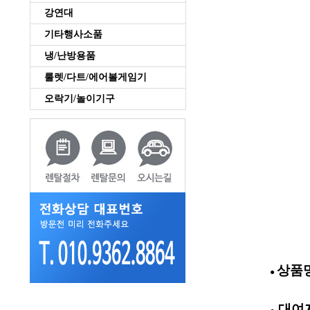
강연대
기타행사소품
냉/난방용품
룰렛/다트/에어볼게임기
오락기/놀이기구
상품명
●
대여지