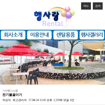
메뉴
검색
기타행사소품
전기물끓이기
작성자
최고관리자
17-08-24 13:45
조회
1,519회
댓글
0건