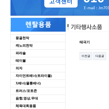
몽골천막
태극기
캐노피천막
파라솔
이전글
다음글
테이블
의자
자이언트배너(트라이폴)
X배너(물통배너)
트러스/포토존
음향,영상,무대
체육대회용품