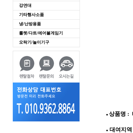
강연대
기타행사소품
냉/난방용품
룰렛/다트/에어볼게임기
오락기/놀이기구
상품명 :
●
대여지역 :
●