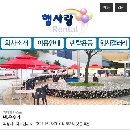
메뉴
검색
기타행사소품
냉.온수기
작성자
최고관리자
22-11-16 16:03
조회
963회
댓글
0건