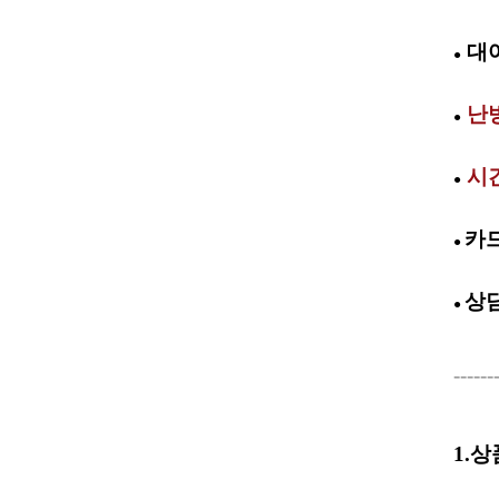
대
●
난방
●
시간
●
카드
●
상
●
------
1.