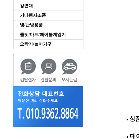
강연대
기타행사소품
냉/난방용품
룰렛/다트/에어볼게임기
오락기/놀이기구
상품
●
대여
●