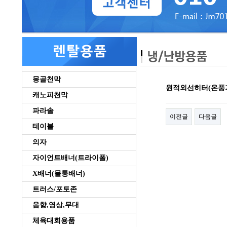
몽골천막
원적외선히터(온풍
캐노피천막
파라솔
이전글
다음글
테이블
의자
자이언트배너(트라이폴)
X배너(물통배너)
트러스/포토존
음향,영상,무대
체육대회용품