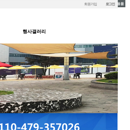
냉/난방용품
회원가입
로그인
행사갤러리