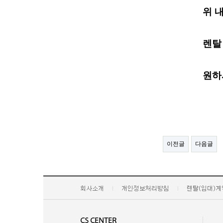
위 
렌탈
원하
이전글
다음글